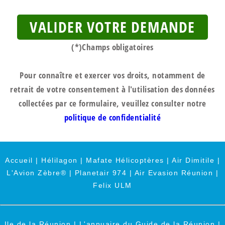
VALIDER VOTRE DEMANDE
(*)Champs obligatoires
Pour connaître et exercer vos droits, notamment de
retrait de votre consentement à l'utilisation des données
collectées par ce formulaire, veuillez consulter notre
politique de confidentialité
Accueil
|
Hélilagon
|
Mafate Hélicoptères
|
Air Dimitile
|
L'Avion Zèbre®
|
Planetair 974
|
Air Evasion Réunion
|
Felix ULM
Ile de la Réunion
|
L'annuaire du Guide de la Réunion
|