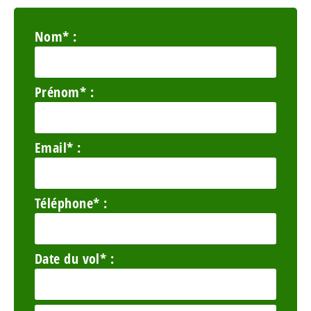
Nom* :
Prénom* :
Email* :
Téléphone* :
Date du vol* :